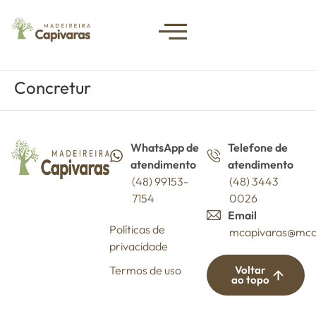
Concretur
WhatsApp de
Telefone de
atendimento
atendimento
(48) 99153-
(48) 3443
7154
0026
Email
Políticas de
mcapivaras@mca
privacidade
Termos de uso
Voltar
ao topo